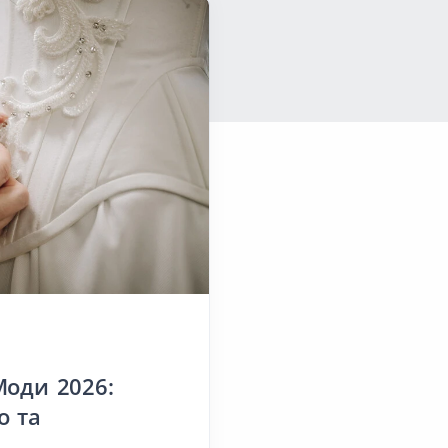
ніше
Моди 2026:
о та