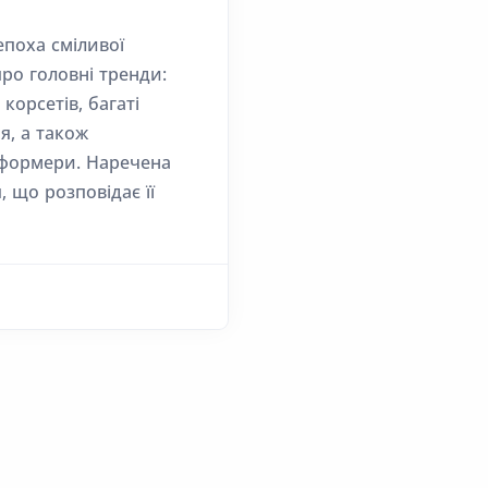
епоха сміливої
про головні тренди:
корсетів, багаті
я, а також
сформери. Наречена
 що розповідає її