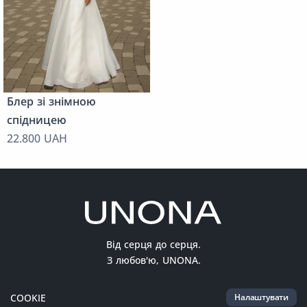
Блер зі знімною
спідницею
22.800 UAH
Від серця до серця.
З любов'ю, UNONA.
COOKIE
Налаштувати