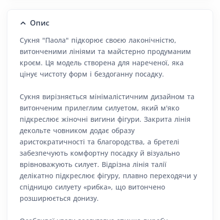
Опис
Сукня "Паола" підкорює своєю лаконічністю,
витонченими лініями та майстерно продуманим
кроєм. Ця модель створена для нареченої, яка
цінує чистоту форм і бездоганну посадку.
Сукня вирізняється мінімалістичним дизайном та
витонченим прилеглим силуетом, який м'яко
підкреслює жіночні вигини фігури. Закрита лінія
декольте човником додає образу
аристократичності та благородства, а бретелі
забезпечують комфортну посадку й візуально
врівноважують силует. Відрізна лінія талії
делікатно підкреслює фігуру, плавно переходячи у
спідницю силуету «рибка», що витончено
розширюється донизу.