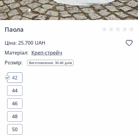
Паола
Ціна: 25.700 UAH
Матеріал:
Креп-стрейч
Розмір:
Виготовлення: 30-40 днів
42
44
46
48
50