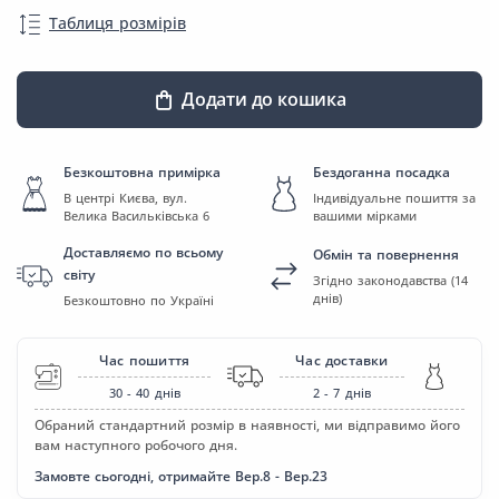
Таблиця розмірів
Додати до кошика
Безкоштовна примірка
Бездоганна посадка
В центрі Києва, вул.
Індивідуальне пошиття за
Велика Васильківська 6
вашими мірками
Доставляємо по всьому
Обмін та повернення
світу
Згідно законодавства (14
днів)
Безкоштовно по Україні
Час пошиття
Час доставки
30 - 40
днів
2 - 7
днів
Обраний стандартний розмір в наявності, ми відправимо його
вам наступного робочого дня.
Замовте сьогодні, отримайте Вер.8 - Вер.23