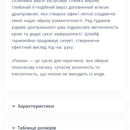
Особливої уваги заслуговує спинка виробу.
Глибокий V-подібний виріз доповнений м'якою
драпіровкою, яка створює ефект легкої спадаючої
хвилі надає образу романтичності. Ряд ґудзиків
уздовж центрального шва підкреслює витонченість
крою та додає сукні завершеності. Шлейф
гармонійно продовжує силует, створюючи
ефектний вигляд під час руху.
«Паола» — це сукня для нареченої, яка обирає
позачасову класику, сучасну жіночність та
елегантність, що ніколи не виходить із моди.
Характеристики
Таблиця розмірів