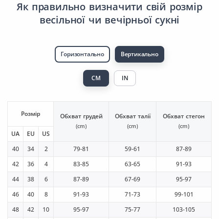
Як правильно визначити свій розмір
весільної чи вечірньої сукні
Горизонтально
Вертикально
CM
IN
Розмір
Обхват грудей
Обхват талії
Обхват стегон
(cm)
(cm)
(cm)
UA
EU
US
40
34
2
79-81
59-61
87-89
42
36
4
83-85
63-65
91-93
44
38
6
87-89
67-69
95-97
46
40
8
91-93
71-73
99-101
48
42
10
95-97
75-77
103-105