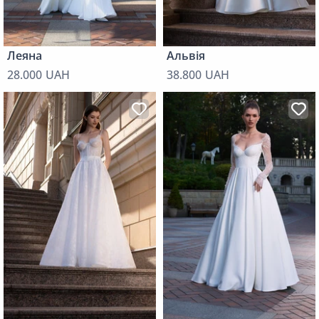
Леяна
Альвія
28.000 UAH
38.800 UAH