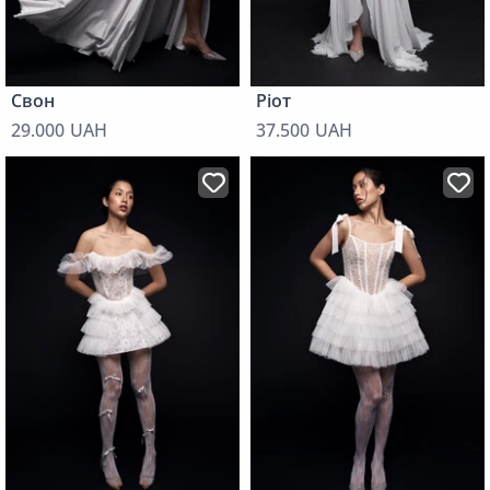
Свон
Ріот
29.000 UAH
37.500 UAH