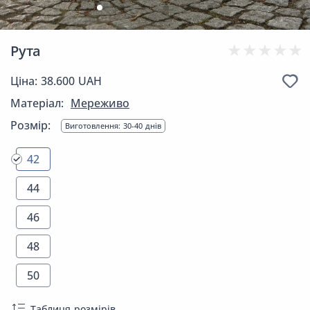
Рута
Ціна: 38.600 UAH
Матеріал:
Мереживо
Розмір:
Виготовлення: 30-40 днів
42
44
46
48
50
Таблиця розмірів