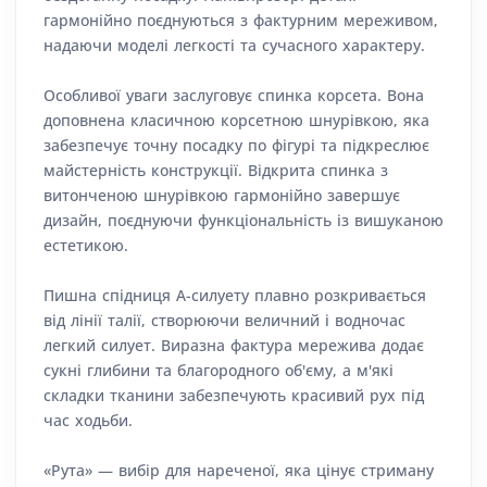
гармонійно поєднуються з фактурним мереживом,
надаючи моделі легкості та сучасного характеру.
Особливої уваги заслуговує спинка корсета. Вона
доповнена класичною корсетною шнурівкою, яка
забезпечує точну посадку по фігурі та підкреслює
майстерність конструкції. Відкрита спинка з
витонченою шнурівкою гармонійно завершує
дизайн, поєднуючи функціональність із вишуканою
естетикою.
Пишна спідниця А-силуету плавно розкривається
від лінії талії, створюючи величний і водночас
легкий силует. Виразна фактура мережива додає
сукні глибини та благородного об'єму, а м'які
складки тканини забезпечують красивий рух під
час ходьби.
«Рута» — вибір для нареченої, яка цінує стриману