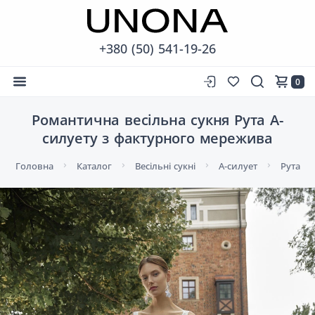
+380 (50) 541-19-26
0
Романтична весільна сукня Рута А-
силуету з фактурного мережива
Головна
Каталог
Весільні сукні
А-силует
Рута