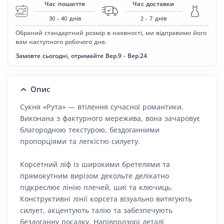
Час пошиття
Час доставки
30 - 40
днів
2 - 7
днів
Обраний стандартний розмір в наявності, ми відправимо його
вам наступного робочого дня.
Замовте сьогодні, отримайте Вер.9 - Вер.24
Опис
Сукня «Рута» — втілення сучасної романтики.
Виконана з фактурного мережива, вона зачаровує
благородною текстурою, бездоганними
пропорціями та легкістю силуету.
Корсетний ліф із широкими бретелями та
прямокутним вирізом декольте делікатно
підкреслює лінію плечей, шиї та ключиць.
Конструктивні лінії корсета візуально витягують
силует, акцентують талію та забезпечують
бездоганну посадку. Напівпрозорі деталі