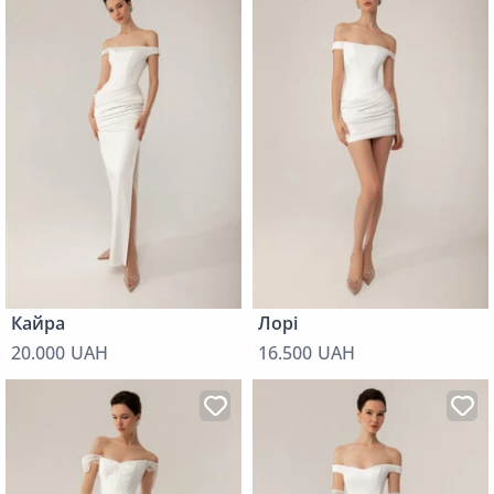
Кайра
Лорі
20.000 UAH
16.500 UAH