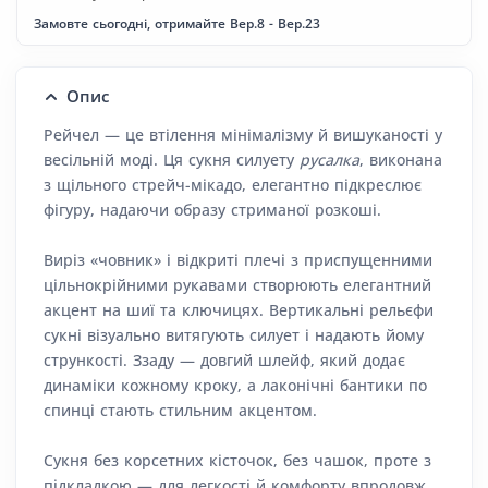
Замовте сьогодні, отримайте Вер.8 - Вер.23
Опис
Рейчел — це втілення мінімалізму й вишуканості у
весільній моді. Ця сукня силуету
русалка
, виконана
з щільного стрейч-мікадо, елегантно підкреслює
фігуру, надаючи образу стриманої розкоші.
Виріз «човник» і відкриті плечі з приспущенними
цільнокрійними рукавами створюють елегантний
акцент на шиї та ключицях. Вертикальні рельєфи
сукні візуально витягують силует і надають йому
стрункості. Ззаду — довгий шлейф, який додає
динаміки кожному кроку, а лаконічні бантики по
спинці стають стильним акцентом.
Сукня без корсетних кісточок, без чашок, проте з
підкладкою — для легкості й комфорту впродовж