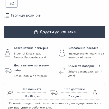
52
Таблиця розмірів
Додати до кошика
Безкоштовна примірка
Бездоганна посадка
В центрі Києва, вул.
Індивідуальне пошиття за
Велика Васильківська 6
вашими мірками
Доставляємо по всьому
Обмін та повернення
світу
Згідно законодавства (14
днів)
Безкоштовно по Україні
Час пошиття
Час доставки
30 - 40
днів
2 - 7
днів
Обраний стандартний розмір в наявності, ми відправимо його
вам наступного робочого дня.