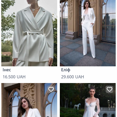
Інес
Еліф
16.500 UAH
29.600 UAH