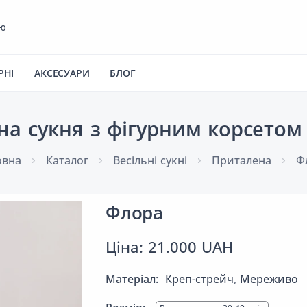
ею
РНІ
АКСЕСУАРИ
БЛОГ
на сукня з фігурним корсето
овна
Каталог
Весільні сукні
Приталена
Ф
Флора
Ціна: 21.000 UAH
Матеріал:
Креп-стрейч
,
Мереживо