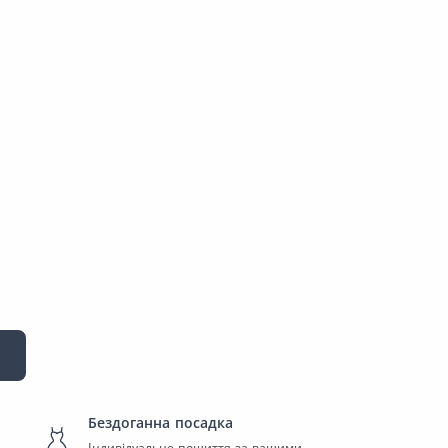
Бездоганна посадка
Індивідуальне пошиття за вашими