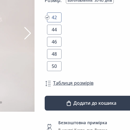
Розмір:
Виготовлення: 30-40 днів
42
44
46
48
50
Таблиця розмірів
Додати до кошика
Безкоштовна примірка
В центрі Києва, вул. Велика