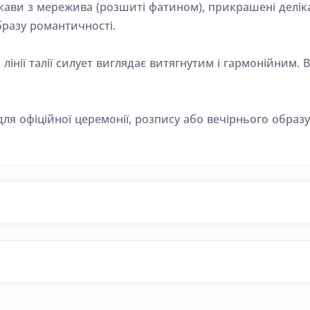
укави з мережива (розшиті фатином), прикрашені дел
разу романтичності.
лінії талії силует виглядає витягнутим і гармонійним
я офіційної церемонії, розпису або вечірнього образу