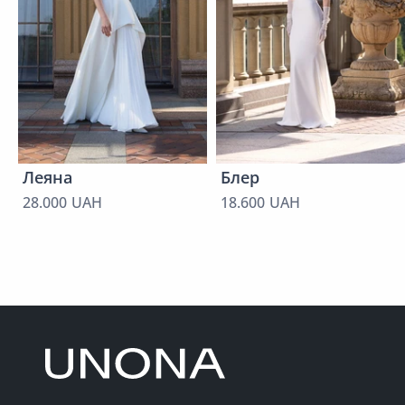
Леяна
Блер
28.000 UAH
18.600 UAH