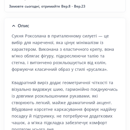
Замовте сьогодні, отримайте Вер.8 - Вер.23
Опис
Сукня Роксолана в приталенному силуеті — це
вибір для нареченої, яка цінує мінімалізм із
характером. Виконана з еластичного крепу, вона
м’яко облягає фігуру, підкреслюючи талію та
стегна, і витончено розкльошується від колін,
формуючи класичний образ у стилі «русалка».
Квадратний виріз додає геометричної чіткості та
візуально видовжує шию, гармонійно поєднуючись
із довгими розкльошеними рукавами, які
створюють легкий, майже драматичний акцент.
Вбудоване корсетне каркасування формує надійну
посадку й підтримку, не потребуючи додаткових
чашок, а м’яка підкладка забезпечує комфорт
протягом усього дня.