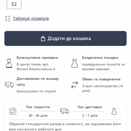
52
Таблиця розмірів
Додати до кошика
Безкоштовна примірка
Бездоганна посадка
В центрі Києва, вул.
Індивідуальне пошиття за
Велика Васильківська 6
вашими мірками
Доставляємо по всьому
Обмін та повернення
світу
Згідно законодавства (14
днів)
Безкоштовно по Україні
Час пошиття
Час доставки
30 - 40
днів
2 - 7
днів
Обраний стандартний розмір в наявності, ми відправимо його
вам наступного робочого дня.