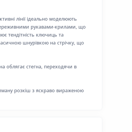
тивні лінії ідеально моделюють
 мереживними рукавами-крилами, що
лює тендітність ключиць та
класичною шнурівкою на стрічку, що
на облягає стегна, переходячи в
триману розкіш з яскраво вираженою