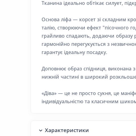
Тканина ідеально обтікає силует, під
Основа ліфа — корсет зі складним кр
талію, створюючи ефект "пісочного 
грайливо спадають, додаючи образу ро
гармонійно перегукується з незвичною
гарантує ідеальну посадку.
Доповнює образ спідниця, виконана з 
нижній частині в широкий розкльош
«Діва» — це не просто сукня, це мані
індивідуальністю та класичним шико
Характеристики