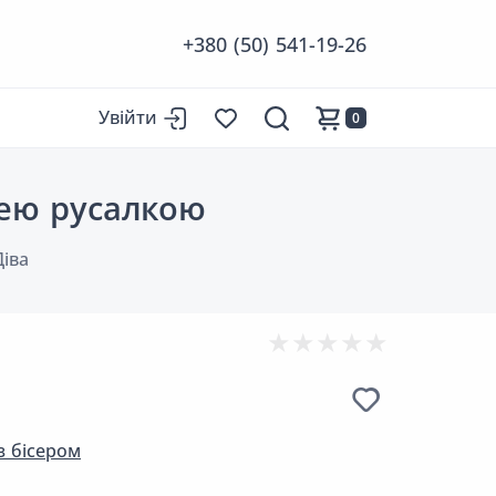
+380 (50) 541-19-26
Увійти
0
цею русалкою
Діва
 бісером