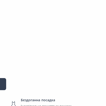
Бездоганна посадка
Індивідуальне пошиття за вашими