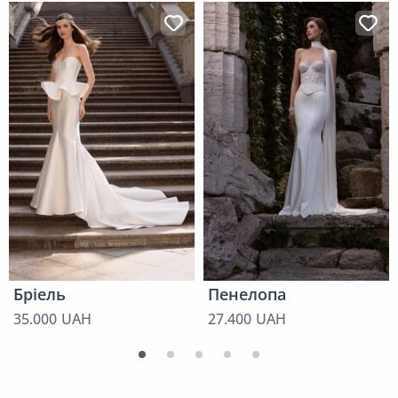
Бріель
Пенелопа
35.000 UAH
27.400 UAH