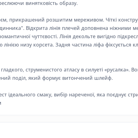
креслюючи винятковість образу.
оєм, прикрашений розшитим мереживом. Чіткі конструк
годинника". Відкрита лінія плечей доповнена ніжними
мантичної чуттєвості. Лінія декольте вигідно підкрес
 лінією низу корсета. Задня частина ліфа фіксується 
гладкого, струменистого атласу в силуеті «русалка». Во
ений поділ, який формує витончений шлейф.
фест ідеального смаку, вибір нареченої, яка поєднує с
м