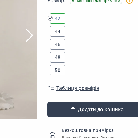
Розмір:
В наявності для примірки
42
44
46
48
50
Таблиця розмірів
Додати до кошика
Безкоштовна примірка
В центрі Києва, вул. Велика