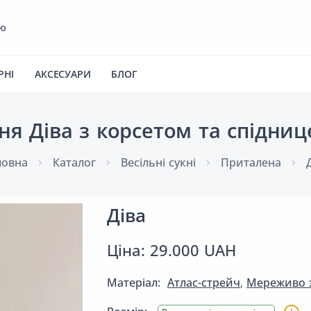
ею
РНІ
АКСЕСУАРИ
БЛОГ
кня Діва з корсетом та спідни
ловна
Каталог
Весільні сукні
Приталена
Діва
Ціна: 29.000 UAH
Матеріал:
Атлас-стрейч
,
Мереживо з