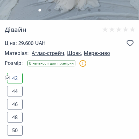
Дівайн
Ціна: 29.600 UAH
Матеріал:
Атлас-стрейч
,
Шовк
,
Мереживо
Розмір:
В наявності для примірки
42
44
46
48
50