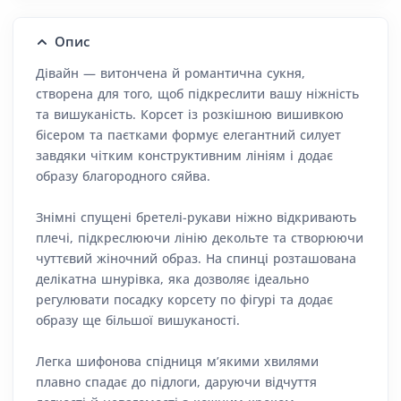
Опис
Дівайн — витончена й романтична сукня,
створена для того, щоб підкреслити вашу ніжність
та вишуканість. Корсет із розкішною вишивкою
бісером та паєтками формує елегантний силует
завдяки чітким конструктивним лініям і додає
образу благородного сяйва.
Знімні спущені бретелі-рукави ніжно відкривають
плечі, підкреслюючи лінію декольте та створюючи
чуттєвий жіночний образ. На спинці розташована
делікатна шнурівка, яка дозволяє ідеально
регулювати посадку корсету по фігурі та додає
образу ще більшої вишуканості.
Легка шифонова спідниця м’якими хвилями
плавно спадає до підлоги, даруючи відчуття