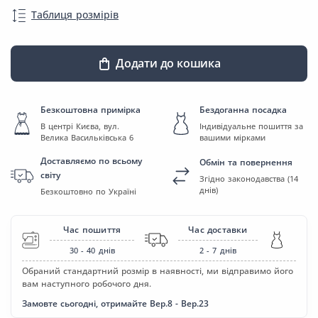
Таблиця розмірів
Додати до кошика
Безкоштовна примірка
Бездоганна посадка
В центрі Києва, вул.
Індивідуальне пошиття за
Велика Васильківська 6
вашими мірками
Доставляємо по всьому
Обмін та повернення
світу
Згідно законодавства (14
днів)
Безкоштовно по Україні
Час пошиття
Час доставки
30 - 40
днів
2 - 7
днів
Обраний стандартний розмір в наявності, ми відправимо його
вам наступного робочого дня.
Замовте сьогодні, отримайте Вер.8 - Вер.23