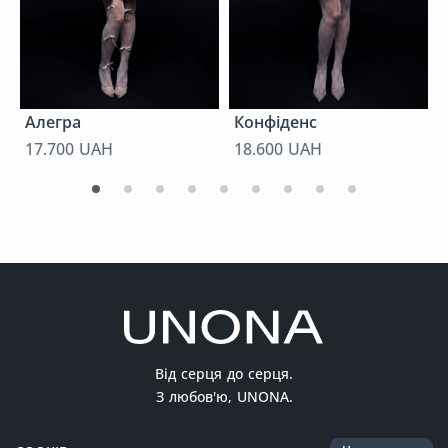
Алегра
Конфіденс
17.700 UAH
18.600 UAH
Від серця до серця.
З любов'ю, UNONA.