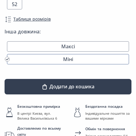
52
Таблиця розмірів
Інша довжина:
Максі
Міні
Додати до кошика
Безкоштовна примірка
Бездоганна посадка
В центрі Києва, вул.
Індивідуальне пошиття за
Велика Васильківська 6
вашими мірками
Доставляємо по всьому
Обмін та повернення
світу
Згідно законодавства (14