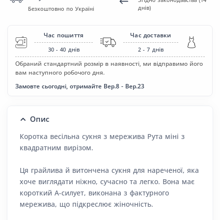
днів)
Безкоштовно по Україні
Час пошиття
Час доставки
30 - 40
днів
2 - 7
днів
Обраний стандартний розмір в наявності, ми відправимо його
вам наступного робочого дня.
Замовте сьогодні, отримайте Вер.8 - Вер.23
Опис
Коротка весільна сукня з мережива Рута міні з
квадратним вирізом.
Ця грайлива й витончена сукня для нареченої, яка
хоче виглядати ніжно, сучасно та легко. Вона має
короткий А-силует, виконана з фактурного
мережива, що підкреслює жіночність.