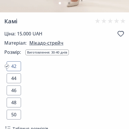
Камі
Ціна: 15.000 UAH
Матеріал:
Мікадо-стрейч
Розмір:
Виготовлення: 30-40 днів
42
44
46
48
50
Таблиця розмірів