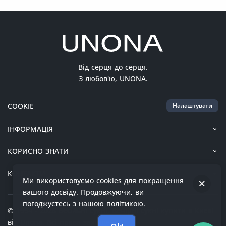
Від серця до серця.
З любов'ю, UNONA.
COOKIE
Налаштувати
ІНФОРМАЦІЯ
КОРИСНО ЗНАТИ
КОНТАКТИ
Ми використовуємо cookies для покращення
© 1994 - 2026 Весільні сукні, Вечірні сукні купити в Києві
вашого досвіду. Продовжуючи, ви
від Unona. Всі права захищені.
погоджуєтесь з нашою політикою.