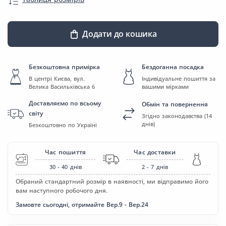
Додати до кошика
Безкоштовна примірка
Бездоганна посадка
В центрі Києва, вул.
Індивідуальне пошиття за
Велика Васильківська 6
вашими мірками
Доставляємо по всьому
Обмін та повернення
світу
Згідно законодавства (14
днів)
Безкоштовно по Україні
Час пошиття
Час доставки
30 - 40
днів
2 - 7
днів
Обраний стандартний розмір в наявності, ми відправимо його
вам наступного робочого дня.
Замовте сьогодні, отримайте Вер.9 - Вер.24