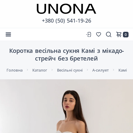
+380 (50) 541-19-26
0
Коротка весільна сукня Камі з мікадо-
стрейч без бретелей
Головна
Каталог
Весільні сукні
А-силует
Камі