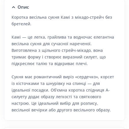
Опис
Коротка весільна сукня Камі з мікадо-стрейч без
бретелей.
Камі — це легка, грайлива та водночас елегантна
весільна сукня для сучасної нареченої.
Виготовлена з щільного стрейч-мікадо, вона
тримає форму і створює виразний силует, що
підкреслює талію та відкриває плечі.
Сукня має романтичний виріз «сердечко», корсет
із кісточками та шнурівку на спинці — для
ідеальної посадки. Об’ємна коротка спідниця А-
силуету додає образу легкості та святкового
настрою. Це ідеальний вибір для розпису,
весільної вечірки або другого весільного образу.