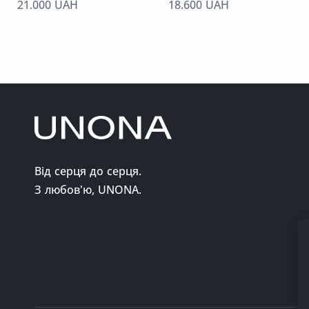
21.000 UAH
18.600 UAH
Від серця до серця.
З любов'ю, UNONA.