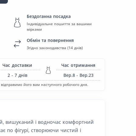
Бездоганна посадка
Індивідуальне пошиття за вашими
мірками
Обмін та повернення
Згідно законодавства (14 днів)
Час доставки
Час отримання
2 - 7
днів
Вер.8 - Вер.23
 відправимо його вам наступного робочого дня.
ний, вишуканий і водночас комфортний
гає по фігурі, створюючи чистий і