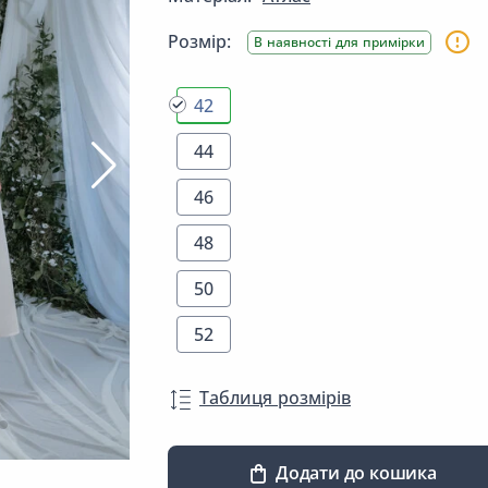
Розмір:
В наявності для примірки
42
44
46
48
50
52
Таблиця розмірів
Додати до кошика