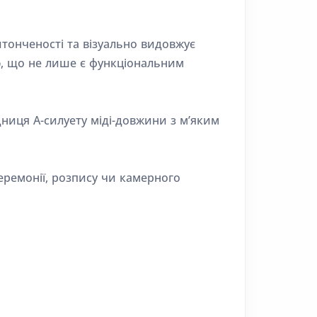
тонченості та візуально видовжує
ю, що не лише є функціональним
дниця А-силуету міді-довжини з м’яким
церемонії, розпису чи камерного