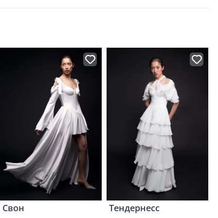
Свон
Тендернесс