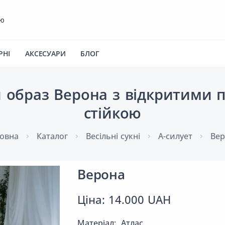
ею
РНІ
АКСЕСУАРИ
БЛОГ
 образ Верона з відкритими 
стійкою
овна
Каталог
Весільні сукні
А-силует
Вер
Верона
Ціна: 14.000 UAH
Матеріал:
Атлас