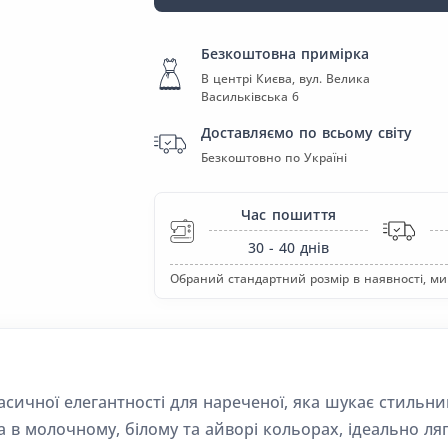
Безкоштовна примірка
В центрі Києва, вул. Велика
Васильківська 6
Доставляємо по всьому світу
Безкоштовно по Україні
Час пошиття
30 - 40
днів
Обраний стандартний розмір в наявності, ми
ласичної елегантності для нареченої, яка шукає стиль
а в молочному, білому та айворі кольорах, ідеально ля