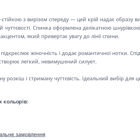
стійкою з вирізом спереду — цей крій надає образу ви
і й чуттєвості. Спинка оформлена делікатною шнурівко
акцентом, який привертає увагу до лінії спини.
 підкреслює жіночність і додає романтичної нотки. Спі
створює легкий, невимушений силует.
ну розкіш і стриману чуттєвість. Ідеальний вибір для 
 кольорів:
уальне замовлення