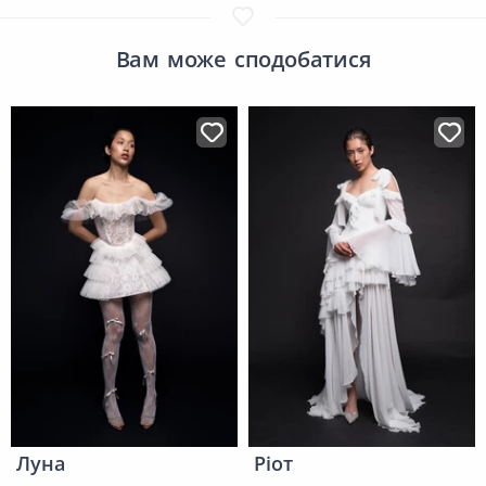
Вам може сподобатися
Луна
Ріот