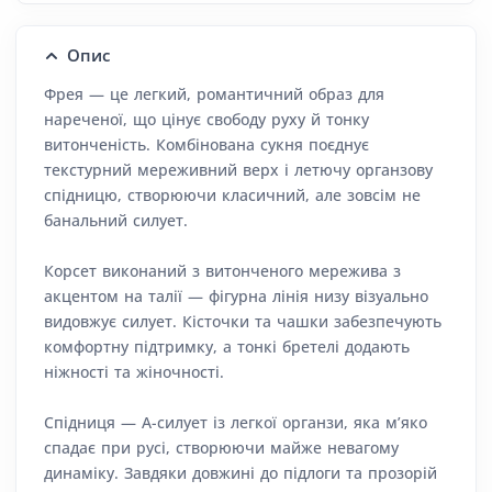
Опис
Фрея — це легкий, романтичний образ для
нареченої, що цінує свободу руху й тонку
витонченість. Комбінована сукня поєднує
текстурний мереживний верх і летючу органзову
спідницю, створюючи класичний, але зовсім не
банальний силует.
Корсет виконаний з витонченого мережива з
акцентом на талії — фігурна лінія низу візуально
видовжує силует. Кісточки та чашки забезпечують
комфортну підтримку, а тонкі бретелі додають
ніжності та жіночності.
Спідниця — А-силует із легкої органзи, яка м’яко
спадає при русі, створюючи майже невагому
динаміку. Завдяки довжині до підлоги та прозорій