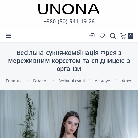
+380 (50) 541-19-26
0
Весільна сукня-комбінація Фрея з
мереживним корсетом та спідницею з
органзи
Головна
Каталог
Весільні сукні
А-силует
Фрея