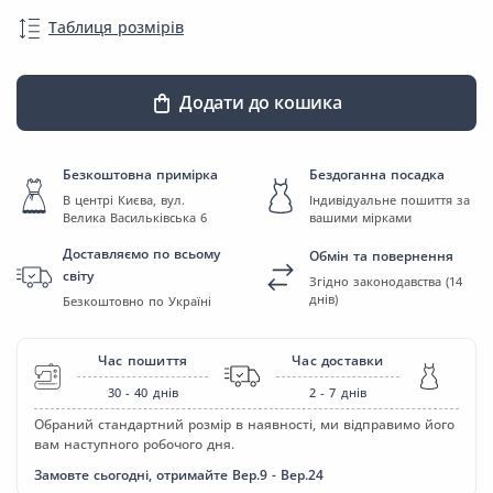
Таблиця розмірів
Додати до кошика
Безкоштовна примірка
Бездоганна посадка
В центрі Києва, вул.
Індивідуальне пошиття за
Велика Васильківська 6
вашими мірками
Доставляємо по всьому
Обмін та повернення
світу
Згідно законодавства (14
днів)
Безкоштовно по Україні
Час пошиття
Час доставки
30 - 40
днів
2 - 7
днів
Обраний стандартний розмір в наявності, ми відправимо його
вам наступного робочого дня.
Замовте сьогодні, отримайте Вер.9 - Вер.24