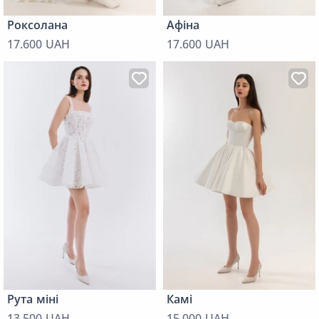
Роксолана
Афіна
17.600 UAH
17.600 UAH
Рута міні
Камі
13.500 UAH
15.000 UAH