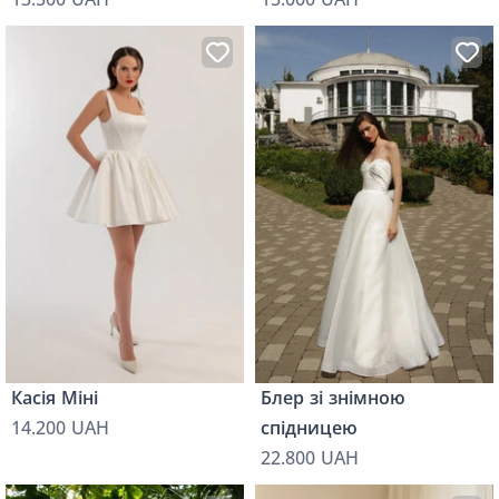
Касія Міні
Блер зі знімною
14.200 UAH
спідницею
22.800 UAH