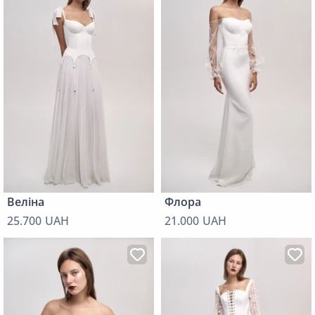
Веліна
Флора
25.700 UAH
21.000 UAH